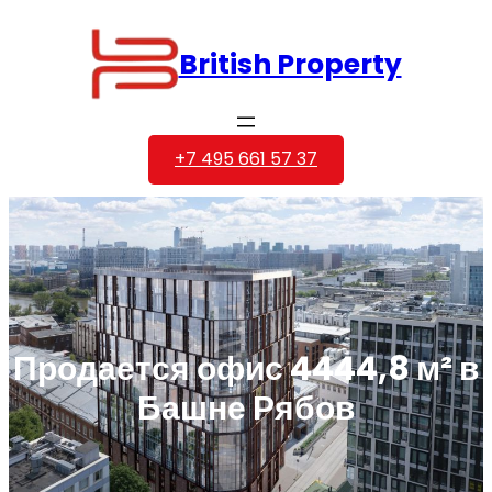
Перейти
к
British Property
содержимому
+7 495 661 57 37
Продается офис 4444,8 м² в
Башне Рябов