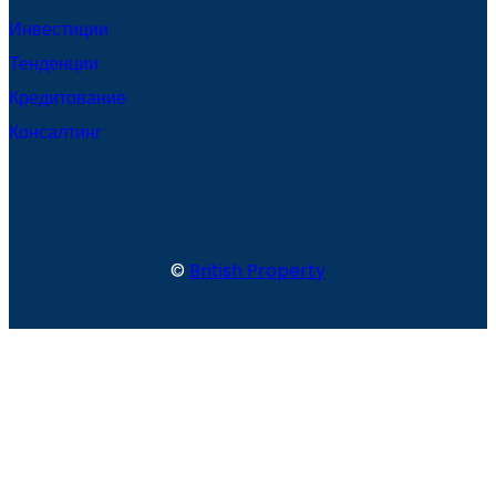
Инвестиции
Тенденции
Кредитование
Консалтинг
©
British Property