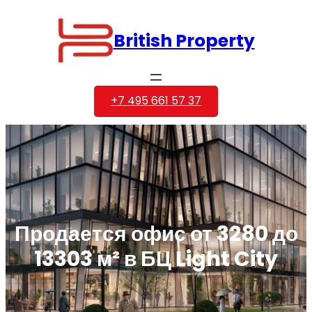
British Property
+7 495 661 57 37
Продается офис от 3280 до
13303 м² в БЦ Light City