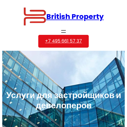
Перейти
к
British Property
содержимому
+7 495 661 57 37
Услуги для застройщиков и
девелоперов